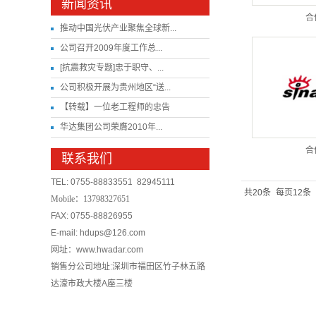
新闻资讯
合
推动中国光伏产业聚焦全球新...
公司召开2009年度工作总...
[抗震救灾专题]忠于职守、...
公司积极开展为贵州地区“送...
【转载】一位老工程师的忠告
华达集团公司荣膺2010年...
合
联系我们
TEL: 0755-88833551 82945111
共20条
每页12条
Mobile：
13798327651
FAX: 0755-88826955
E-mail: hdups@126.com
网址：www.hwadar.com
销售分公司地址:深圳市福田区竹子林五路
达濠市政大楼A座三楼