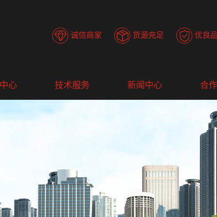
诚信商家
货源充足
优良
中心
技术服务
新闻中心
合
华达蓄电
服务理念
公司新闻
合
储能
专业服务
行业新闻
间断电源
服务网点
常见问题
逆变电源
产品知识
应急电源