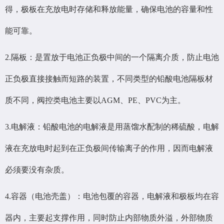
得，极板在充放电时存储和释放能量，确保电池的容量和性
能可靠。
2.隔板：是置放于电池正负极中间的一个隔离介质，防止电池
正负极直接接触而短路的装置，不同类型的铅酸电池隔板材
质不同，阀控类电池主要以AGM、PE、PVC为主。
3.电解液：铅酸电池的电解液是用蒸馏水配制的稀硫酸，电解
液在充放电时起到在正负极间传输离子的作用，因而电解液
必须要没有杂质。
4.容器（电池壳盖）：电池包覆的容器，电解液和极板均在容
器内，主要起支撑作用，同时防止内部物质外溢，外部物质