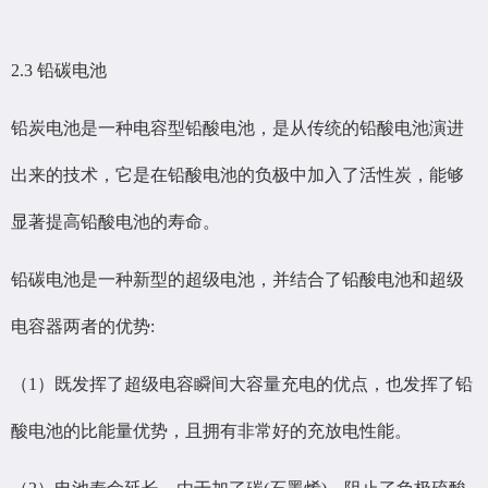
2.3 铅碳电池
铅炭电池是一种电容型铅酸电池，是从传统的铅酸电池演进
出来的技术，它是在铅酸电池的负极中加入了活性炭，能够
显著提高铅酸电池的寿命。
铅碳电池是一种新型的超级电池，并结合了铅酸电池和超级
电容器两者的优势:
（1）既发挥了超级电容瞬间大容量充电的优点，也发挥了铅
酸电池的比能量优势，且拥有非常好的充放电性能。