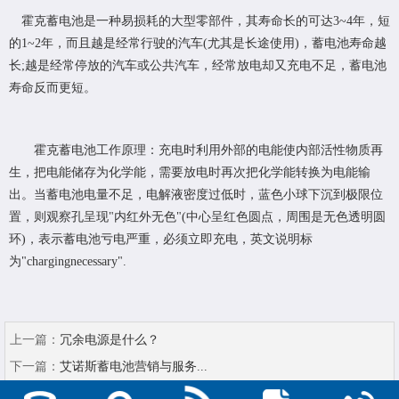
霍克蓄电池是一种易损耗的大型零部件，其寿命长的可达3~4年，短
的1~2年，而且越是经常行驶的汽车(尤其是长途使用)，蓄电池寿命越
长;越是经常停放的汽车或公共汽车，经常放电却又充电不足，蓄电池
寿命反而更短。
霍克蓄电池工作原理：充电时利用外部的电能使内部活性物质再
生，把电能储存为化学能，需要放电时再次把化学能转换为电能输
出。当蓄电池电量不足，电解液密度过低时，蓝色小球下沉到极限位
置，则观察孔呈现"内红外无色"(中心呈红色圆点，周围是无色透明圆
环)，表示蓄电池亏电严重，必须立即充电，英文说明标
为"chargingnecessary".
上一篇：
冗余电源是什么？
下一篇：
艾诺斯蓄电池营销与服务...