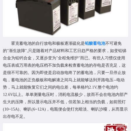
霍克蓄电池的自行放电和极板逐渐硫化是
铅酸蓄电池
不可避免
的"渐生故障",只是随着对产品材料和工艺日趋严格的要求，如变铅锑
合金为铅钙合金，又逐步变为"全程免维护"而已。有些人习惯仅使用
电压表或万用表的电压档不加负载来检查蓄电池的存电是否充足，这
是很不可靠的。因为即使是启动放电终了的蓄电池，只要一旦停止放
电，蓄电池的正负极板和电解液之间马上就能够达到开路电压--电动
势，马上就能恢复它们之间的电位差，每单格约2.1V,整个电池约
12.6V以上。单单测量电压时，消耗电流极少，故而不会在电池内部产
生大的压降，所以显示电压并不低，但若加上相当的负载，如前照灯
(10~15A)、喇叭(6~12A)，电瓶便会使灯光暗淡、喇叭沙哑，从而显示
出存电不足。