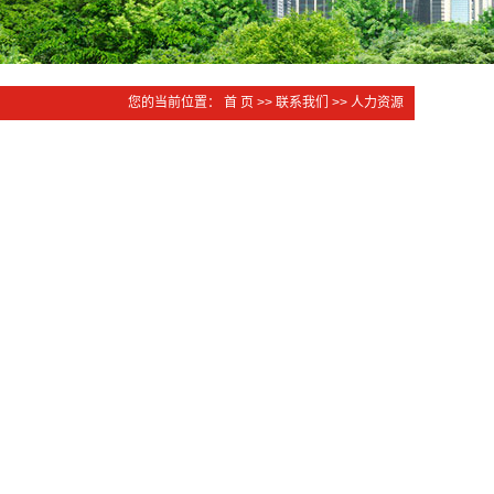
您的当前位置：
首 页
>>
联系我们
>>
人力资源